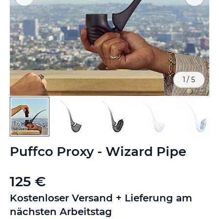
1
/
5
Zum
Puffco Proxy - Wizard Pipe
Anfang
der
Bildgalerie
125 €
springen
Kostenloser Versand + Lieferung am
nächsten Arbeitstag