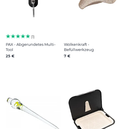
1
PAX - Abgerundetes Multi-
Wolkenkraft -
Tool
Befüllwerkzeug
25 €
7 €