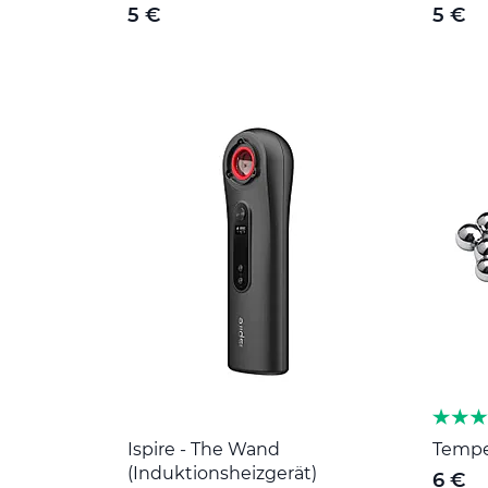
5 €
5 €
Ispire - The Wand
Tempe
(Induktionsheizgerät)
6 €