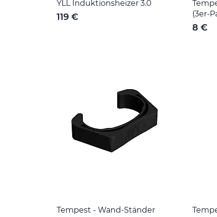
YLL Induktionsheizer 3.0
Tempes
(3er-P
119 €
8 €
Tempest - Wand-Ständer
Tempes