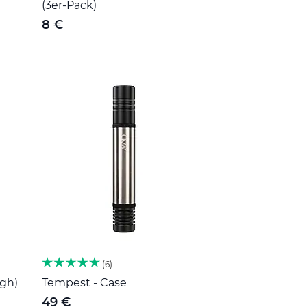
(3er-Pack)
8 €
6
igh)
Tempest - Case
49 €