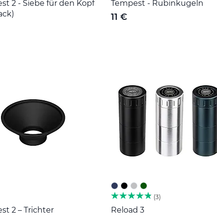
t 2 - Siebe für den Kopf
Tempest - Rubinkugeln
ack)
11 €
3
t 2 – Trichter
Reload 3