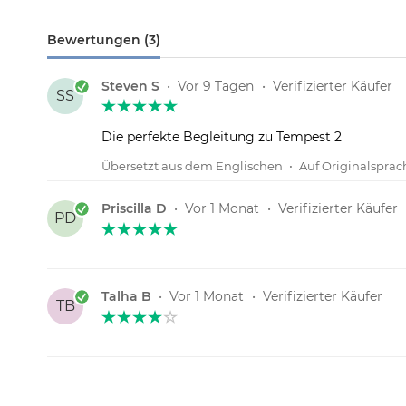
Bewertungen (3)
Steven S
•
Vor 9 Tagen
•
Verifizierter Käufer
SS
Die perfekte Begleitung zu Tempest 2
Übersetzt aus dem Englischen
•
Auf Originalspra
Priscilla D
•
Vor 1 Monat
•
Verifizierter Käufer
PD
Talha B
•
Vor 1 Monat
•
Verifizierter Käufer
TB