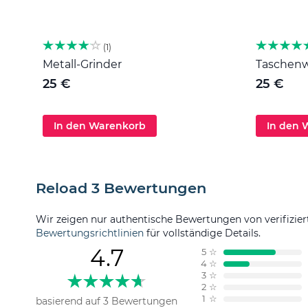
1
Metall-Grinder
Taschenwa
25 €
25 €
In den Warenkorb
In den 
Reload 3 Bewertungen
Wir zeigen nur authentische Bewertungen von verifizier
Bewertungsrichtlinien
für vollständige Details.
4.7
5
☆
4
☆
3
☆
2
☆
1
☆
basierend auf 3 Bewertungen