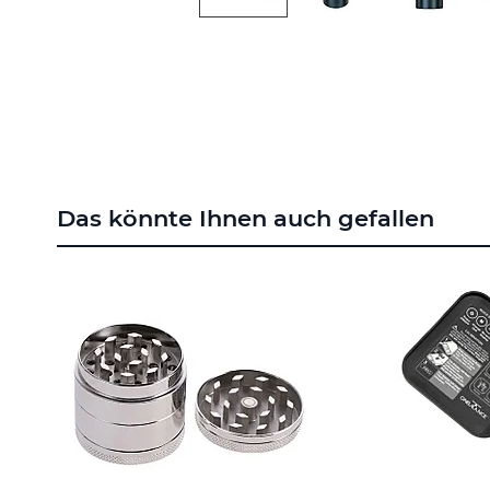
Zum
Anfang
der
Bildgalerie
springen
Das könnte Ihnen auch gefallen