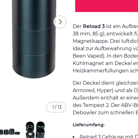
Der
Reload 3
ist ein Aufb
38 mm, 85 g), entwickelt 
Magnetkappe. Drei luftdic
ideal zur Aufbewahrung 
Been Vaped). In den Boden 
Kühlmagnet am Deckel erm
Heizkammerfüllungen sch
Der Deckel dient gleichze
Armored, Hyper) und als 
Außerdem enthält er einen
des Tempest 2. Der ABV-B
1
/
13
Debowler zum schnellen E
Lieferumfang:
Reload 3 Gehäuse mit D