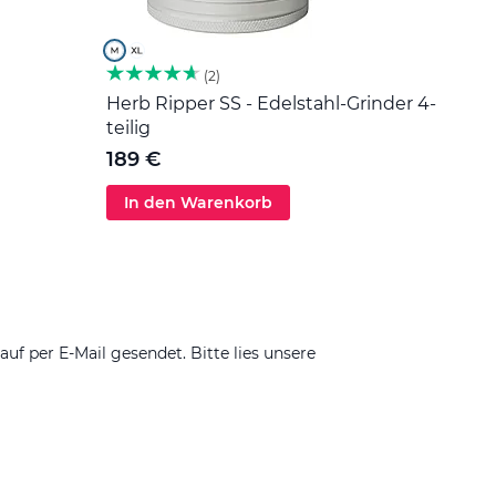
2
Herb Ripper SS - Edelstahl-Grinder 4-
Edel
teilig
5 €
189 €
In den Warenkorb
In 
 per E-Mail gesendet. Bitte lies unsere