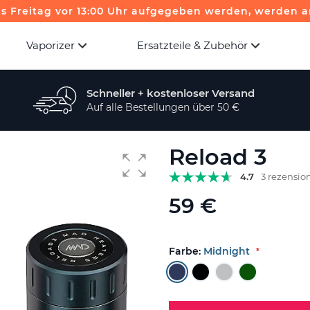
is Freitag vor 13:00 Uhr aufgegeben werden, werden a
Vaporizer
Ersatzteile & Zubehör
Schneller + kostenloser Versand
Auf alle Bestellungen über 50 €
Reload 3
4.7
3 rezensio
59 €
Farbe:
Midnight