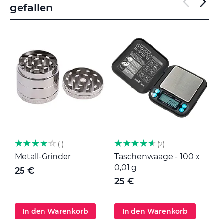
gefallen
1
2
Metall-Grinder
Taschenwaage - 100 x
M
0,01 g
25 €
25 €
In den Warenkorb
In den Warenkorb