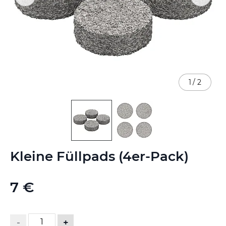
1
/
2
Zum
Kleine Füllpads (4er-Pack)
Anfang
der
Bildgalerie
7 €
springen
-
+