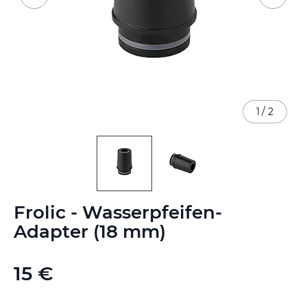
1
/
2
Zum
Frolic - Wasserpfeifen-
Anfang
der
Adapter (18 mm)
Bildgalerie
springen
15 €