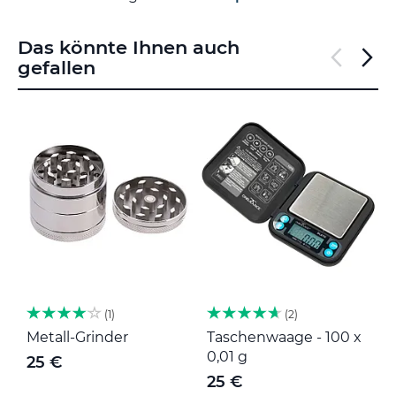
Das könnte Ihnen auch
gefallen
1
2
Metall-Grinder
Taschenwaage - 100 x
M
0,01 g
25 €
25 €