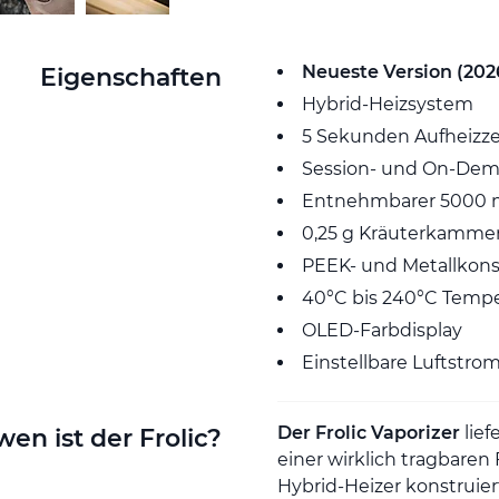
Neueste Version (202
Eigenschaften
Hybrid-Heizsystem
5 Sekunden Aufheizze
Session- und On-De
Entnehmbarer 5000 
0,25 g Kräuterkamme
PEEK- und Metallkons
40°C bis 240°C Tempe
OLED-Farbdisplay
Einstellbare Luftstro
Der Frolic Vaporizer
lief
wen ist der Frolic?
einer wirklich tragbaren
Hybrid-Heizer konstruier