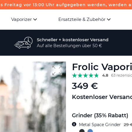
is Freitag vor 13:00 Uhr aufgegeben werden, werden a
Vaporizer
Ersatzteile & Zubehör
Schneller + kostenloser Versand
Auf alle Bestellungen über 50 €
Frolic Vapor
4.8
63 rezensi
349 €
Kostenloser Versan
Grinder (35% Rabatt)
Metal Space Grinder
29 