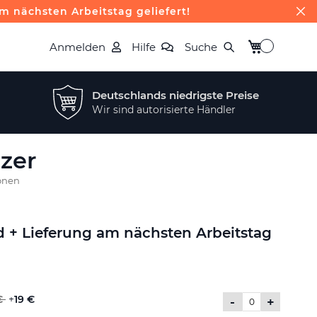
m nächsten Arbeitstag geliefert!
Mein Warenk
Anmelden
Hilfe
Suche
Deutschlands niedrigste Preise
Wir sind autorisierte Händler
izer
onen
d + Lieferung am nächsten Arbeitstag
€
+
19 €
-
+