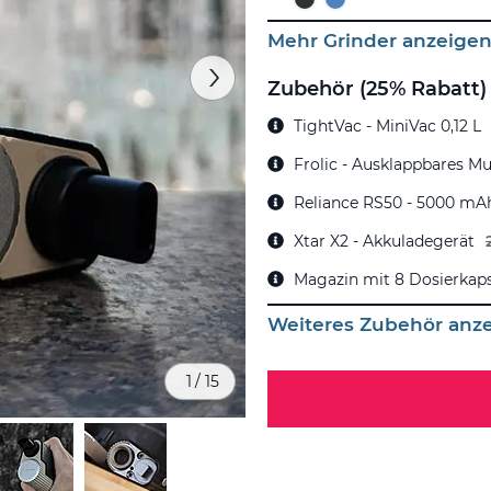
Mehr Grinder anzeige
Zubehör (25% Rabatt)
TightVac - MiniVac 0,12 L
Frolic - Ausklappbares M
Reliance RS50 - 5000 mA
Xtar X2 - Akkuladegerät
Magazin mit 8 Dosierkap
Weiteres Zubehör anz
1
/
15