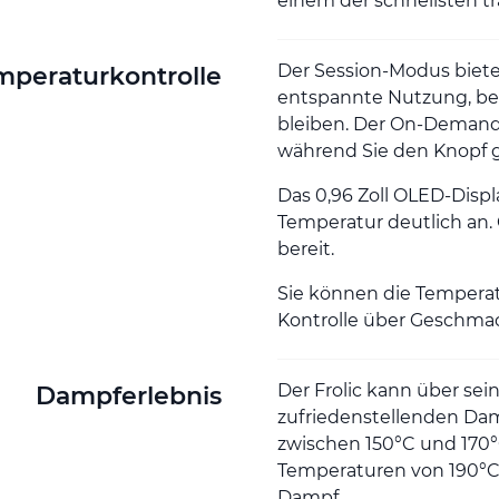
einem der schnellsten t
Der Session-Modus biet
mperaturkontrolle
entspannte Nutzung, be
bleiben. Der On-Demand-
während Sie den Knopf g
Das 0,96 Zoll OLED-Displa
Temperatur deutlich an.
bereit.
Sie können die Temperatu
Kontrolle über Geschma
Der Frolic kann über s
Dampferlebnis
zufriedenstellenden Da
zwischen 150°C und 170
Temperaturen von 190°C b
Dampf.