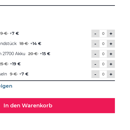
n
-
+
9 €
+
7 €
-
+
undstück
18 €
+
14 €
-
+
h 21700 Akku
20 €
+
15 €
-
+
25 €
+
19 €
-
+
seln
9 €
+
7 €
eigen
In den Warenkorb