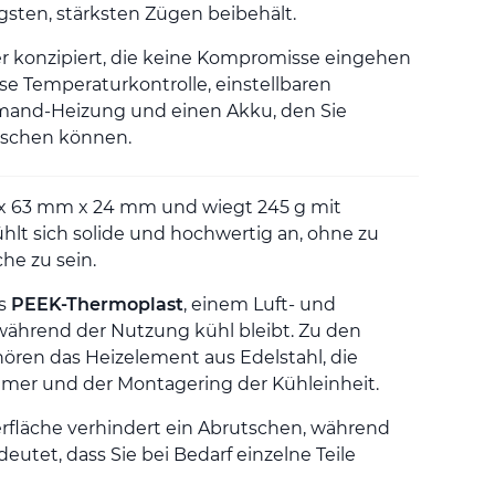
gsten, stärksten Zügen beibehält.
zer konzipiert, die keine Kompromisse eingehen
ise Temperaturkontrolle, einstellbaren
mand-Heizung und einen Akku, den Sie
auschen können.
 x 63 mm x 24 mm und wiegt 245 g mit
hlt sich solide und hochwertig an, ohne zu
he zu sein.
us
PEEK-Thermoplast
, einem Luft- und
während der Nutzung kühl bleibt. Zu den
ren das Heizelement aus Edelstahl, die
mer und der Montagering der Kühleinheit.
berfläche verhindert ein Abrutschen, während
utet, dass Sie bei Bedarf einzelne Teile