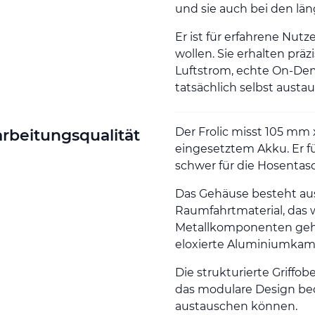
und sie auch bei den län
Er ist für erfahrene Nut
wollen. Sie erhalten präz
Luftstrom, echte On-De
tatsächlich selbst aust
Der Frolic misst 105 mm
rbeitungsqualität
eingesetztem Akku. Er fü
schwer für die Hosentasc
Das Gehäuse besteht a
Raumfahrtmaterial, das 
Metallkomponenten gehö
eloxierte Aluminiumkam
Die strukturierte Griffo
das modulare Design bede
austauschen können.