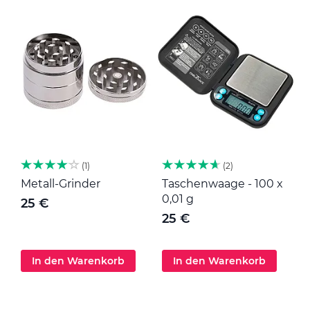
1
2
Metall-Grinder
Taschenwaage - 100 x
M
0,01 g
25 €
25 €
In den Warenkorb
In den Warenkorb