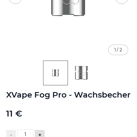
1
/
2
Zum
XVape Fog Pro - Wachsbecher
Anfang
der
Bildgalerie
11 €
springen
-
+