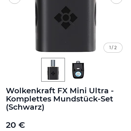
1
/
2
Zum
Wolkenkraft FX Mini Ultra -
Anfang
der
Komplettes Mundstück-Set
Bildgalerie
(Schwarz)
springen
20 €