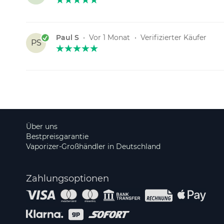
Paul S
•
Vor 1 Monat
•
Verifizierter Käufer
PS
Über uns
Bestpreisgarantie
Vaporizer-Großhändler in Deutschland
Zahlungsoptionen