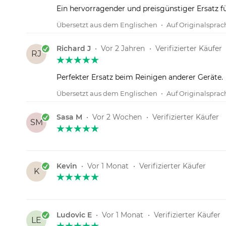
Ein hervorragender und preisgünstiger Ersatz f
Übersetzt aus dem Englischen
•
Auf Originalspra
Richard J
•
Vor 2 Jahren
•
Verifizierter Käufer
RJ
Perfekter Ersatz beim Reinigen anderer Geräte.
Übersetzt aus dem Englischen
•
Auf Originalspra
Sasa M
•
Vor 2 Wochen
•
Verifizierter Käufer
SM
Kevin
•
Vor 1 Monat
•
Verifizierter Käufer
K
Ludovic E
•
Vor 1 Monat
•
Verifizierter Käufer
LE