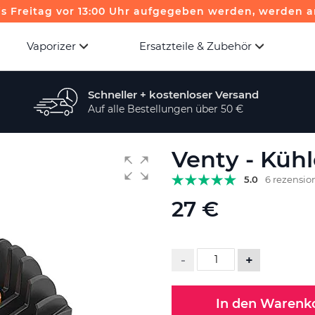
is Freitag vor 13:00 Uhr aufgegeben werden, werden a
Vaporizer
Ersatzteile & Zubehör
Schneller + kostenloser Versand
Auf alle Bestellungen über 50 €
Venty - Kühl
5.0
6 rezensio
27 €
-
+
In den Warenk