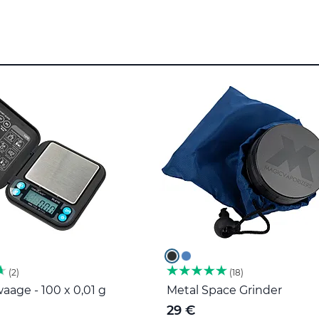
2
18
age - 100 x 0,01 g
Metal Space Grinder
29 €