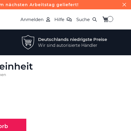
m nächsten Arbeitstag geliefert!
Mein Warenk
Anmelden
Hilfe
Suche
Deutschlands niedrigste Preise
Wir sind autorisierte Händler
einheit
nen
orb