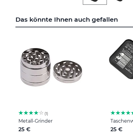
Zum
Anfang
Das könnte Ihnen auch gefallen
der
Bildgalerie
springen
1
Metall-Grinder
Taschenwa
25 €
25 €