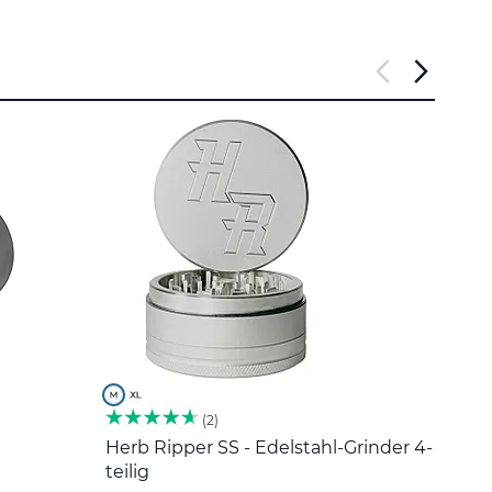
2
Herb Ripper SS - Edelstahl-Grinder 4-
Edel
teilig
5 €