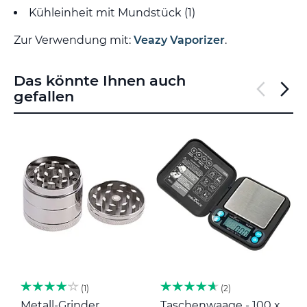
Kühleinheit mit Mundstück (1)
Zur Verwendung mit:
Veazy Vaporizer
.
Das könnte Ihnen auch
gefallen
1
2
Metall-Grinder
Taschenwaage - 100 x
M