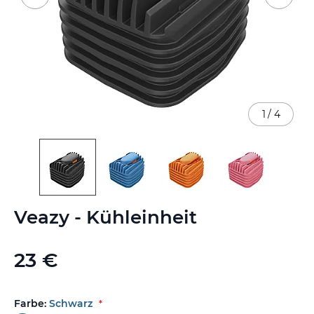
1
/
4
Zum
Veazy - Kühleinheit
Anfang
der
Bildgalerie
23 €
springen
Farbe:
Schwarz