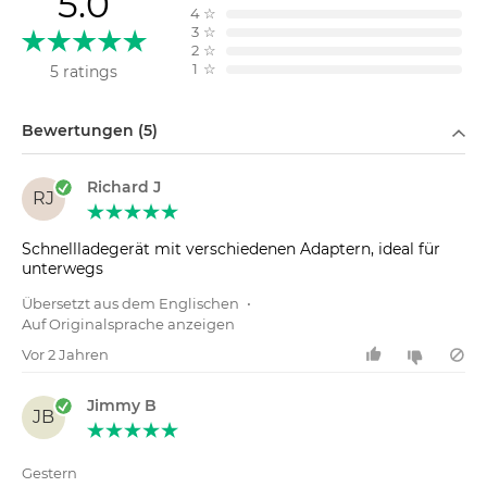
5.0
4
☆
3
☆
2
☆
1
☆
5 ratings
Filtern nach
Bewertungen (5)
Richard J
RJ
Schnellladegerät mit verschiedenen Adaptern, ideal für
unterwegs
Übersetzt aus dem Englischen
•
Auf Originalsprache anzeigen
Vor 2 Jahren
Jimmy B
JB
Gestern