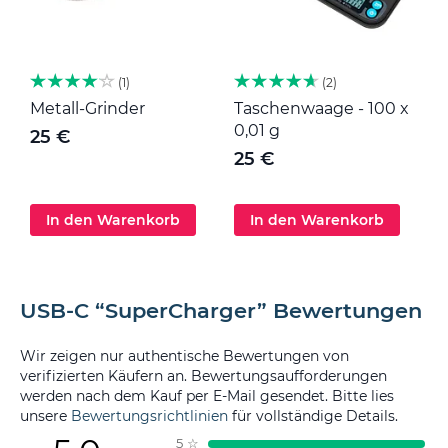
1
2
Metall-Grinder
Taschenwaage - 100 x
M
0,01 g
25 €
25 €
In den Warenkorb
In den Warenkorb
USB-C “SuperCharger” Bewertungen
Wir zeigen nur authentische Bewertungen von
verifizierten Käufern an. Bewertungsaufforderungen
werden nach dem Kauf per E-Mail gesendet. Bitte lies
unsere
Bewertungsrichtlinien
für vollständige Details.
5
☆