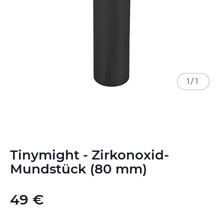
1
/
1
Zum
Tinymight - Zirkonoxid-
Anfang
der
Mundstück (80 mm)
Bildgalerie
springen
49 €