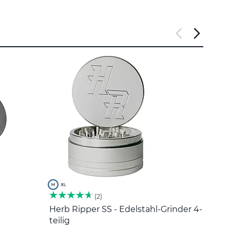
2
Herb Ripper SS - Edelstahl-Grinder 4-
Edel
teilig
5 €