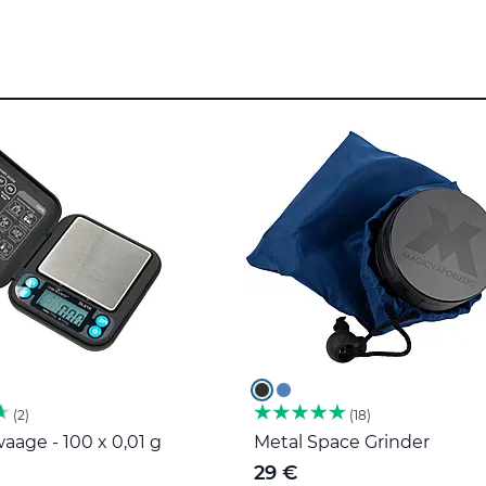
2
18
age - 100 x 0,01 g
Metal Space Grinder
29 €