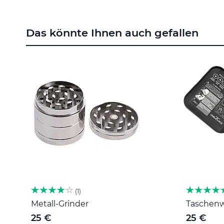
Zum
Anfang
Das könnte Ihnen auch gefallen
der
Bildgalerie
springen
1
Metall-Grinder
Taschenwa
25 €
25 €