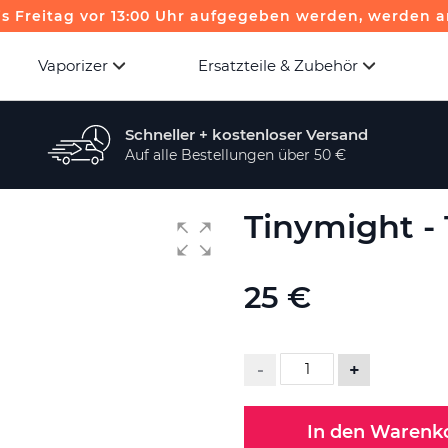
is Freitag vor 13:00 Uhr aufgegeben werden, werden a
Vaporizer
Ersatzteile & Zubehör
Schneller + kostenloser Versand
Auf alle Bestellungen über 50 €
Tinymight -
25 €
-
+
In den Warenk