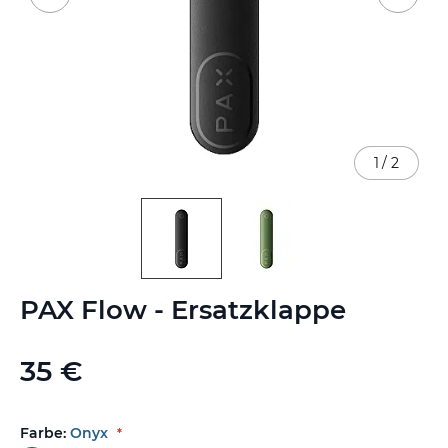
1
/
2
Zum
PAX Flow - Ersatzklappe
Anfang
der
Bildgalerie
35 €
springen
Farbe:
Onyx