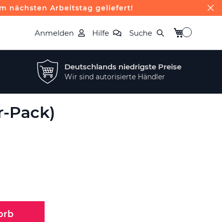
m nächsten Arbeitstag geliefert!
Mein Warenk
Anmelden
Hilfe
Suche
Deutschlands niedrigste Preise
Wir sind autorisierte Händler
r-Pack)
orb