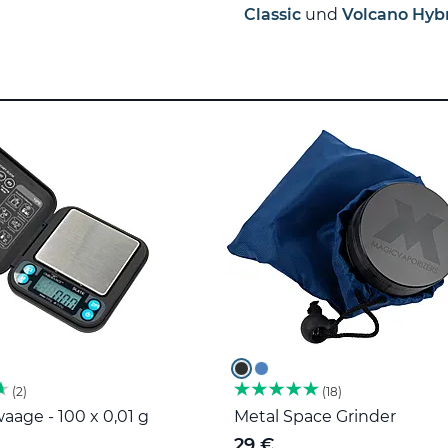
Classic
und
Volcano Hyb
2
18
age - 100 x 0,01 g
Metal Space Grinder
29 €