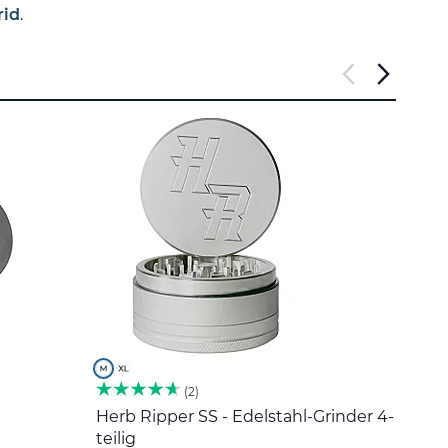
rid
.
2
Herb Ripper SS - Edelstahl-Grinder 4-
Edel
teilig
5 €