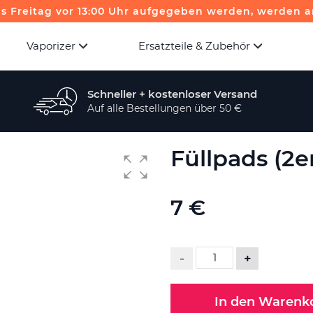
is Freitag vor 13:00 Uhr aufgegeben werden, werden a
Vaporizer
Ersatzteile & Zubehör
Schneller + kostenloser Versand
Auf alle Bestellungen über 50 €
Füllpads (2e
7 €
-
+
In den Warenk