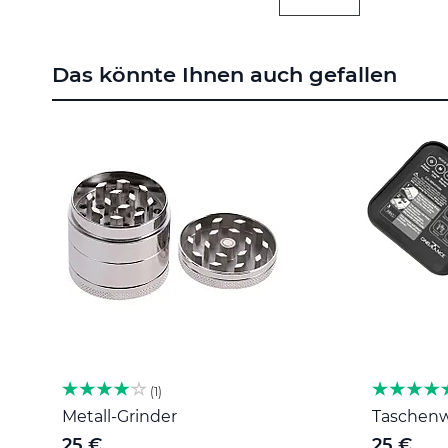
Zum
Anfang
der
Das könnte Ihnen auch gefallen
Bildgalerie
springen
1
Metall-Grinder
Taschenwa
25 €
25 €