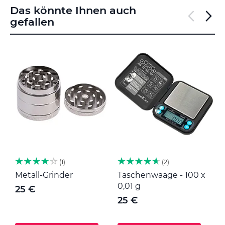
Das könnte Ihnen auch
gefallen
1
2
Metall-Grinder
Taschenwaage - 100 x
M
0,01 g
25 €
25 €