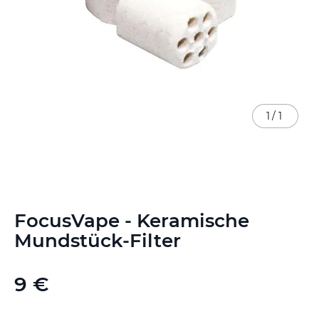
1
/
1
Zum
FocusVape - Keramische
Anfang
der
Mundstück-Filter
Bildgalerie
springen
9 €