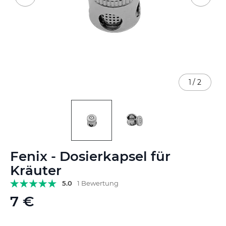
1
/
2
Zum
Fenix - Dosierkapsel für
Anfang
der
Kräuter
Bildgalerie
5.0
1 Bewertung
springen
7 €