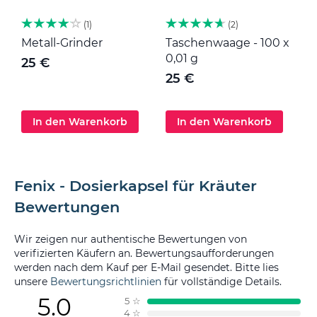
1
2
Metall-Grinder
Taschenwaage - 100 x
M
0,01 g
25 €
25 €
In den Warenkorb
In den Warenkorb
Fenix - Dosierkapsel für Kräuter
Bewertungen
Wir zeigen nur authentische Bewertungen von
verifizierten Käufern an. Bewertungsaufforderungen
werden nach dem Kauf per E-Mail gesendet. Bitte lies
unsere
Bewertungsrichtlinien
für vollständige Details.
5.0
5
☆
4
☆