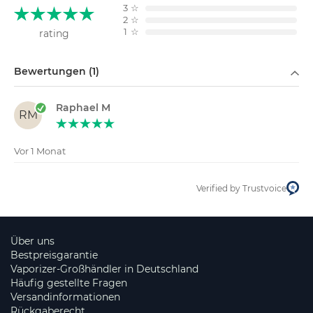
3
☆
2
☆
1
☆
rating
Filtern nach
Bewertungen (1)
Raphael M
RM
Vor 1 Monat
Verified by Trustvoice
Über uns
Bestpreisgarantie
Vaporizer-Großhändler in Deutschland
Häufig gestellte Fragen
Versandinformationen
Rückgaberecht