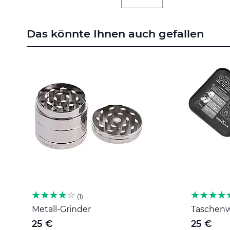
Zum
Anfang
Das könnte Ihnen auch gefallen
der
Bildgalerie
springen
1
Metall-Grinder
Taschenwa
25 €
25 €