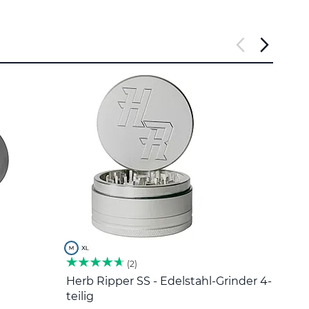
2
Herb Ripper SS - Edelstahl-Grinder 4-
Edel
teilig
5 €