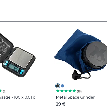
2
18
age - 100 x 0,01 g
Metal Space Grinder
29 €