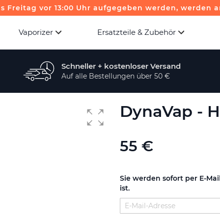
is Freitag vor 13:00 Uhr aufgegeben werden, werden a
Vaporizer
Ersatzteile & Zubehör
Schneller + kostenloser Versand
Auf alle Bestellungen über 50 €
DynaVap - H
55 €
Sie werden sofort per E-Mai
ist.