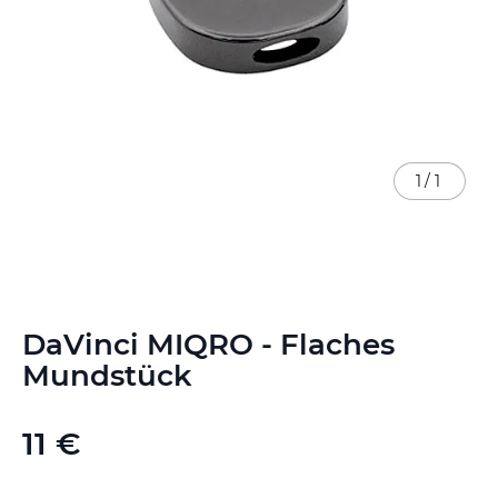
1
/
1
Zum
DaVinci MIQRO - Flaches
Anfang
der
Mundstück
Bildgalerie
springen
11 €