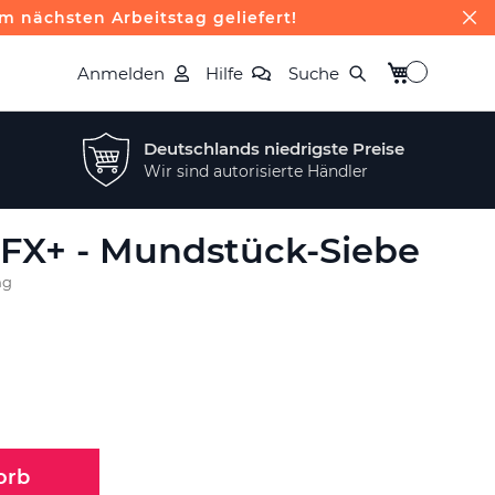
m nächsten Arbeitstag geliefert!
Mein Warenk
Anmelden
Hilfe
Suche
Deutschlands niedrigste Preise
Wir sind autorisierte Händler
FX+ - Mundstück-Siebe
ng
orb