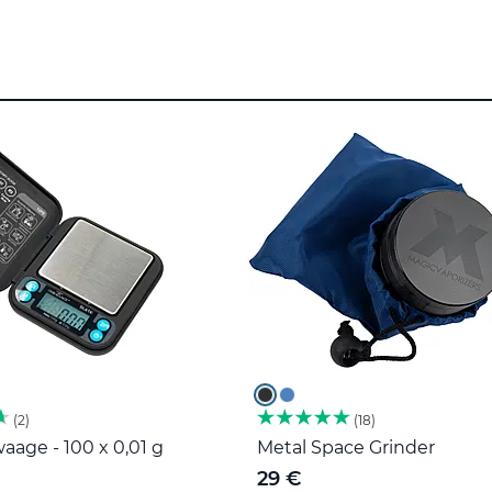
2
18
age - 100 x 0,01 g
Metal Space Grinder
29 €