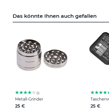
Zum
Anfang
Das könnte Ihnen auch gefallen
der
Bildgalerie
springen
1
Metall-Grinder
Taschenwa
25 €
25 €