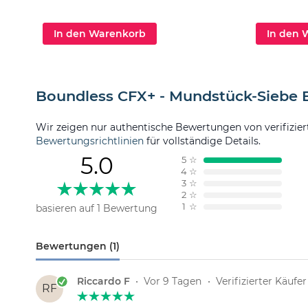
In den Warenkorb
In den 
Boundless CFX+ - Mundstück-Siebe
Wir zeigen nur authentische Bewertungen von verifizier
Bewertungsrichtlinien
für vollständige Details.
5.0
5
☆
4
☆
3
☆
2
☆
1
☆
basieren auf 1 Bewertung
Bewertungen (1)
Riccardo F
•
Vor 9 Tagen
•
Verifizierter Käufer
RF