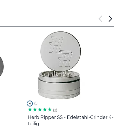
2
Herb Ripper SS - Edelstahl-Grinder 4-
Edel
teilig
5 €