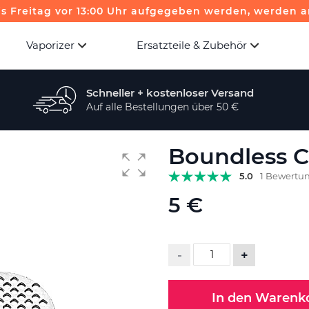
is Freitag vor 13:00 Uhr aufgegeben werden, werden a
Vaporizer
Ersatzteile & Zubehör
Schneller + kostenloser Versand
Auf alle Bestellungen über 50 €
Boundless C
5.0
1 Bewertu
5 €
-
+
In den Warenk