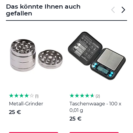
Das könnte Ihnen auch
gefallen
1
2
Metall-Grinder
Taschenwaage - 100 x
M
0,01 g
25 €
25 €