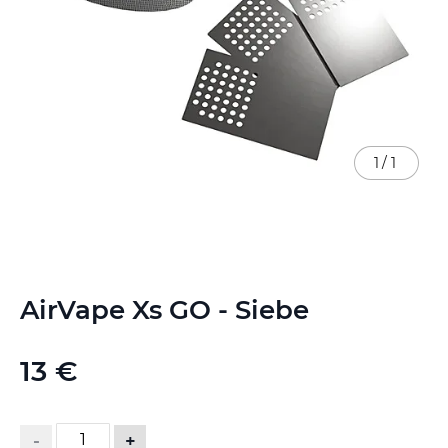
1
/
1
Zum
AirVape Xs GO - Siebe
Anfang
der
Bildgalerie
13 €
springen
-
+