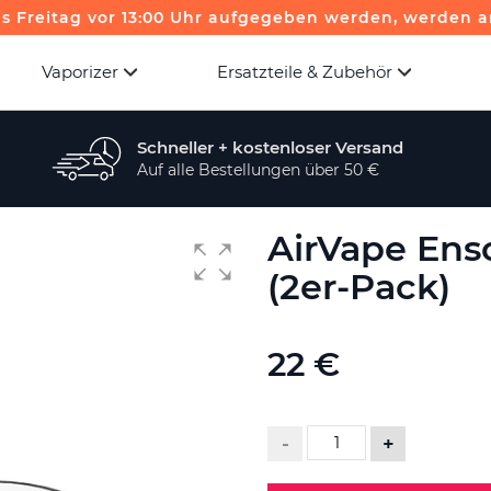
is Freitag vor 13:00 Uhr aufgegeben werden, werden a
Vaporizer
Ersatzteile & Zubehör
Schneller + kostenloser Versand
Auf alle Bestellungen über 50 €
AirVape Ens
(2er-Pack)
22 €
-
+