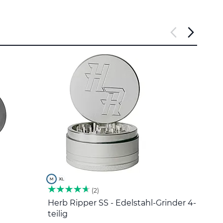
2
Herb Ripper SS - Edelstahl-Grinder 4-
Edel
teilig
5 €