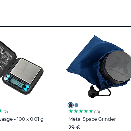
2
18
age - 100 x 0,01 g
Metal Space Grinder
29 €