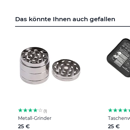
Zum
Anfang
Das könnte Ihnen auch gefallen
der
Bildgalerie
springen
1
Metall-Grinder
Taschenwa
25 €
25 €