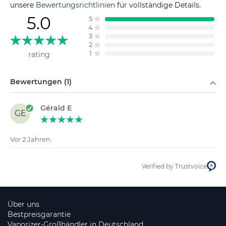
unsere
Bewertungsrichtlinien
für vollständige Details.
5.0
5
☆
4
☆
3
☆
2
☆
1
☆
rating
Filtern nach
Bewertungen (1)
Gérald E
GE
Vor 2 Jahren
Verified by Trustvoice
Über uns
Bestpreisgarantie
Vaporizer-Großhändler in Deutschland